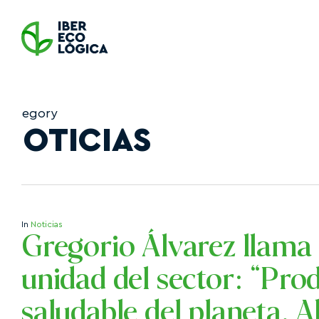
Skip
to
main
content
Category
NOTICIAS
In
Noticias
Gregorio Álvarez llama e
unidad del sector: “Pro
saludable del planeta. A